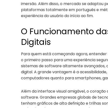
imersão. Além disso, o mercado se adaptou pe
plataformas totalmente em português e méto
experiência do usuário do início ao fim.
O Funcionamento das
Digitais
Para quem está começando agora, entender a
o primeiro passo para uma experiência segur
sistemas de software altamente avançados, 
digital. A grande vantagem é a acessibilidade,
computadores quanto para smartphones, gara
Além da interface visual amigável, o coração 
software. Grandes empresas globais de tecno
tenham gráficos de alta definição e trilhas s