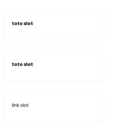
toto slot
toto slot
link slot