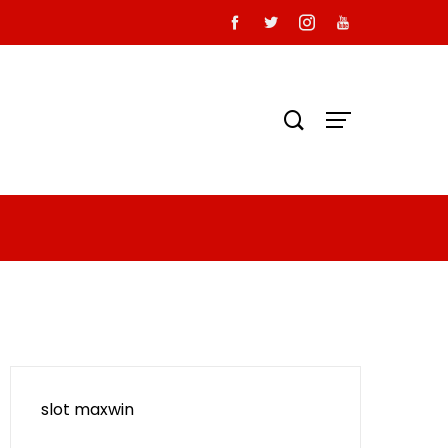
slot maxwin