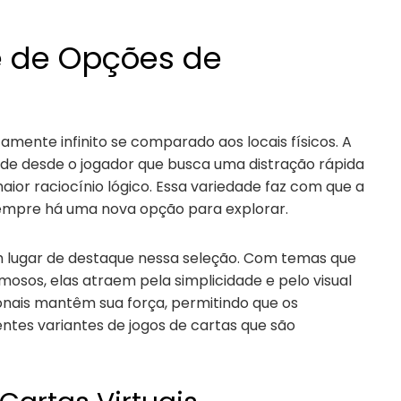
de de Opções de
amente infinito se comparado aos locais físicos. A
nde desde o jogador que busca uma distração rápida
ior raciocínio lógico. Essa variedade faz com que a
sempre há uma nova opção para explorar.
m lugar de destaque nessa seleção. Com temas que
amosos, elas atraem pela simplicidade e pelo visual
ionais mantêm sua força, permitindo que os
entes variantes de jogos de cartas que são