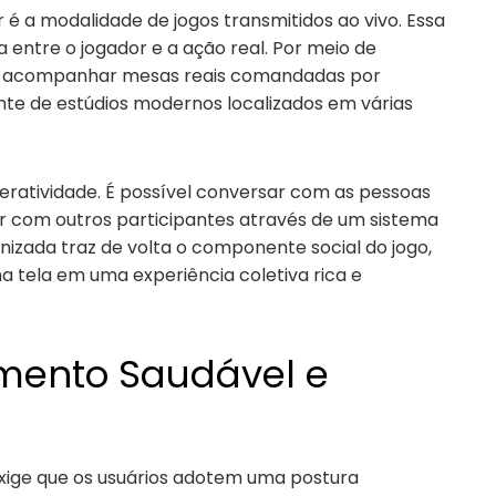
 é a modalidade de jogos transmitidos ao vivo. Essa
 entre o jogador e a ação real. Por meio de
dem acompanhar mesas reais comandadas por
nte de estúdios modernos localizados em várias
teratividade. É possível conversar com as pessoas
 com outros participantes através de um sistema
izada traz de volta o componente social do jogo,
na tela em uma experiência coletiva rica e
imento Saudável e
 exige que os usuários adotem uma postura