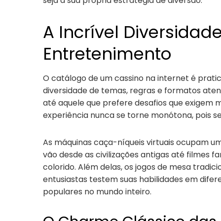
seja a sua própria estratégia de diversão.
A Incrível Diversida
Entretenimento
O catálogo de um cassino na internet é pratic
diversidade de temas, regras e formatos ate
até aquele que prefere desafios que exigem ma
experiência nunca se torne monótona, pois 
As máquinas caça-níqueis virtuais ocupam u
vão desde as civilizações antigas até filmes f
colorido. Além delas, os jogos de mesa tradic
entusiastas testem suas habilidades em difer
populares no mundo inteiro.