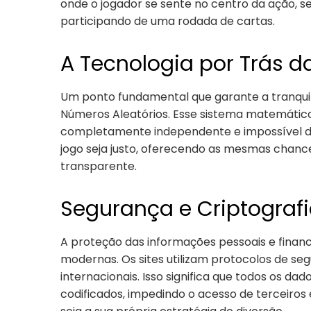
onde o jogador se sente no centro da ação, s
participando de uma rodada de cartas.
A Tecnologia por Trás d
Um ponto fundamental que garante a tranquil
Números Aleatórios. Esse sistema matemático
completamente independente e impossível de 
jogo seja justo, oferecendo as mesmas chance
transparente.
Segurança e Criptograf
A proteção das informações pessoais e finan
modernas. Os sites utilizam protocolos de s
internacionais. Isso significa que todos os dad
codificados, impedindo o acesso de terceiros