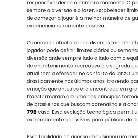
responsável desde o primeiro momento. O pri
sempre a diversão e o lazer. Estabelecer limi
de começar a jogar é a melhor maneira de ga
experiência puramente positiva.
O mercado atual oferece diversas ferramenta
jogador pode definir limites diários ou semana
diversão ande sempre lado a lado com o equilí
de entretenimento recreativo é o segredo pa
atual tem a oferecer no conforto do lar.zO u
drasticamente nos últimos anos, trazendo p
emoção que antes só era encontrada em grand
transformaram em uma das principais formas d
de brasileiros que buscam adrenalina e a chan
79B
casa. Essa evolução tecnológica permitiu
extremamente acessíveis para públicos de dif
Essa facilidade de acesso impulsionou um mer