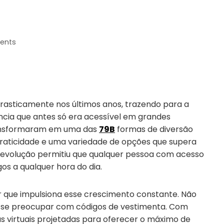
ents
drasticamente nos últimos anos, trazendo para a
ncia que antes só era acessível em grandes
transformaram em uma das
79B
formas de diversão
, praticidade e uma variedade de opções que supera
sa evolução permitiu que qualquer pessoa com acesso
os a qualquer hora do dia.
or que impulsiona esse crescimento constante. Não
u se preocupar com códigos de vestimenta. Com
as virtuais projetadas para oferecer o máximo de