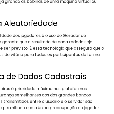
eja girando as bobinas de uma máquina virtual ou
a Aleatoriedade
idade dos jogadores é o uso do Gerador de
 garante que o resultado de cada rodada seja
ser previsto. É essa tecnologia que assegura que o
s de vitória para todos os participantes de forma
ia de Dados Cadastrais
ceiras é prioridade máxima nas plataformas
egurança semelhantes aos dos grandes bancos
os transmitidos entre o usuário e o servidor são
 e permitindo que a única preocupação do jogador