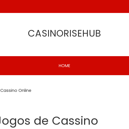
CASINORISEHUB
HOME
Cassino Online
Jogos de Cassino