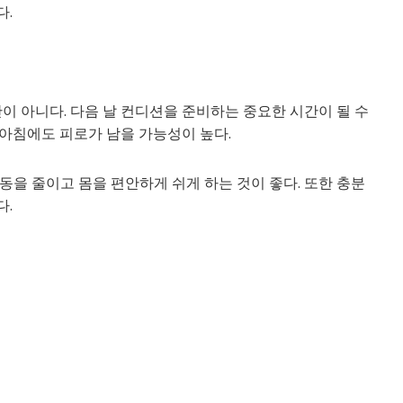
다.
이 아니다. 다음 날 컨디션을 준비하는 중요한 시간이 될 수
 아침에도 피로가 남을 가능성이 높다.
을 줄이고 몸을 편안하게 쉬게 하는 것이 좋다. 또한 충분
다.