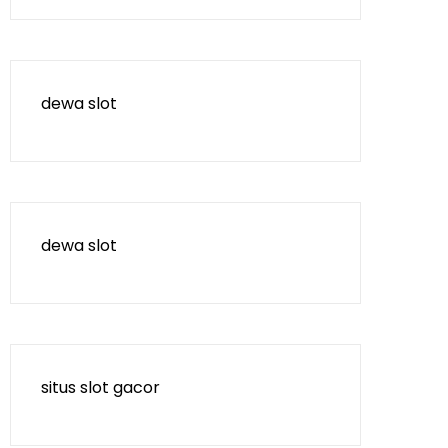
dewa slot
dewa slot
situs slot gacor