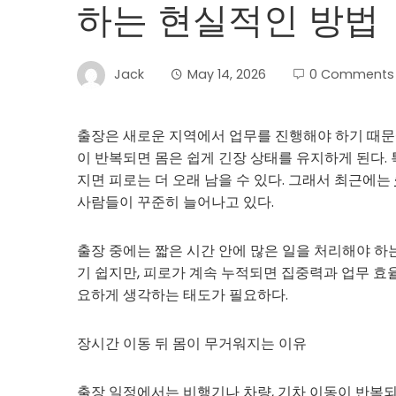
하는 현실적인 방법
Jack
May 14, 2026
0 Comments
출장은 새로운 지역에서 업무를 진행해야 하기 때문에
이 반복되면 몸은 쉽게 긴장 상태를 유지하게 된다.
지면 피로는 더 오래 남을 수 있다. 그래서 최근에는
사람들이 꾸준히 늘어나고 있다.
출장 중에는 짧은 시간 안에 많은 일을 처리해야 하는
기 쉽지만, 피로가 계속 누적되면 집중력과 업무 효율
요하게 생각하는 태도가 필요하다.
장시간 이동 뒤 몸이 무거워지는 이유
출장 일정에서는 비행기나 차량, 기차 이동이 반복되