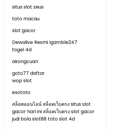
situs slot zeus
toto macau
slot gacor
Dewalive Resmi
Igamble247
togel 4d
akongcuan
goto77 daftar
wop slot
exototo
สล็อตออนไลน์
สล็อตเว็บตรง
situs slot
gacor hari ini
สล็อตเว็บตรง
slot gacor
judi bola
slot88
toto slot 4d