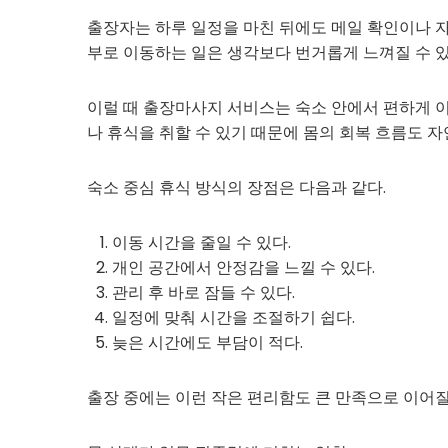
출장자는 하루 일정을 마친 뒤에도 메일 확인이나 자
부로 이동하는 일은 생각보다 번거롭게 느껴질 수 있
이럴 때 출장마사지 서비스는 숙소 안에서 편하게 
나 휴식을 취할 수 있기 때문에 몸의 회복 흐름도 자
숙소 중심 휴식 방식의 장점은 다음과 같다.
이동 시간을 줄일 수 있다.
개인 공간에서 안정감을 느낄 수 있다.
관리 후 바로 잠들 수 있다.
일정에 맞춰 시간을 조절하기 쉽다.
늦은 시간에도 부담이 적다.
출장 중에는 이런 작은 편리함도 큰 만족으로 이어질 