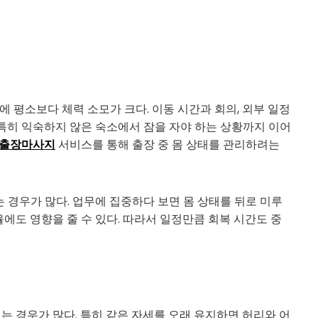
 평소보다 체력 소모가 크다. 이동 시간과 회의, 외부 일정
 특히 익숙하지 않은 숙소에서 잠을 자야 하는 상황까지 이어
출장마사지
서비스를 통해 출장 중 몸 상태를 관리하려는
 경우가 많다. 업무에 집중하다 보면 몸 상태를 뒤로 미루
에도 영향을 줄 수 있다. 따라서 일정만큼 회복 시간도 중
는 경우가 많다. 특히 같은 자세를 오래 유지하면 허리와 어