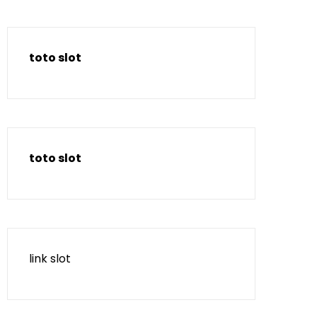
toto slot
toto slot
link slot