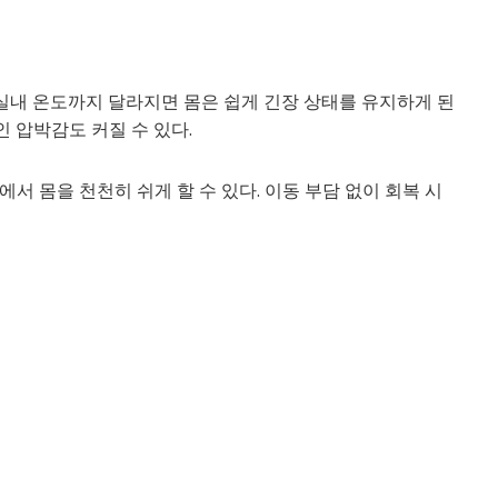
 실내 온도까지 달라지면 몸은 쉽게 긴장 상태를 유지하게 된
인 압박감도 커질 수 있다.
 몸을 천천히 쉬게 할 수 있다. 이동 부담 없이 회복 시