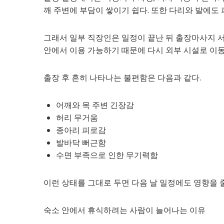
깨 주변에 부담이 쌓이기 쉽다. 또한 다리와 발에도 
그래서 일부 직장인은 일정이 끝난 뒤 출장마사지 
안에서 이용 가능하기 때문에 다시 외부 시설로 이동
출장 후 흔히 나타나는 불편함은 다음과 같다.
어깨와 목 주변 긴장감
허리 무거움
종아리 피로감
발바닥 뻐근함
수면 부족으로 인한 무기력함
이런 상태를 그대로 두면 다음 날 일정에도 영향을 
숙소 안에서 휴식하려는 사람이 늘어나는 이유