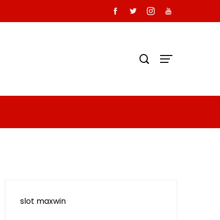
slot maxwin