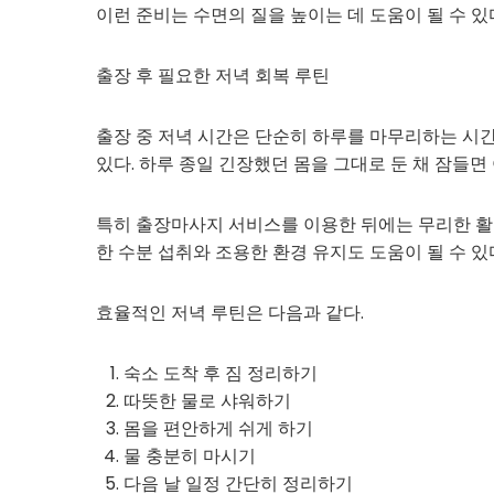
이런 준비는 수면의 질을 높이는 데 도움이 될 수 있
출장 후 필요한 저녁 회복 루틴
출장 중 저녁 시간은 단순히 하루를 마무리하는 시간
있다. 하루 종일 긴장했던 몸을 그대로 둔 채 잠들면
특히 출장마사지 서비스를 이용한 뒤에는 무리한 활동
한 수분 섭취와 조용한 환경 유지도 도움이 될 수 있
효율적인 저녁 루틴은 다음과 같다.
숙소 도착 후 짐 정리하기
따뜻한 물로 샤워하기
몸을 편안하게 쉬게 하기
물 충분히 마시기
다음 날 일정 간단히 정리하기