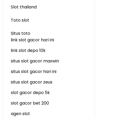
Slot thailand
Toto slot
Situs toto
link slot gacor hari ini
link slot depo 10k
situs slot gacor maxwin
situs slot gacor hari ini
situs slot gacor zeus
slot gacor depo 5k
slot gacor bet 200
agen slot