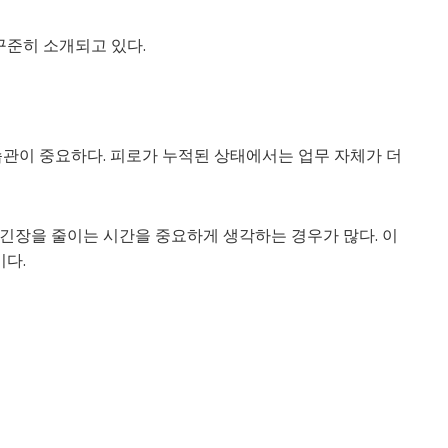
꾸준히 소개되고 있다.
습관이 중요하다. 피로가 누적된 상태에서는 업무 자체가 더
긴장을 줄이는 시간을 중요하게 생각하는 경우가 많다. 이
이다.