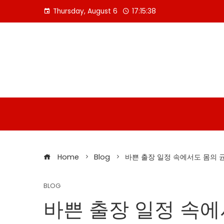
Skip
Thursday, August 6
17:15:39
to
content
Home
Blog
바쁜 출장 일정 속에서도 몸의 
BLOG
바쁜 출장 일정 속에