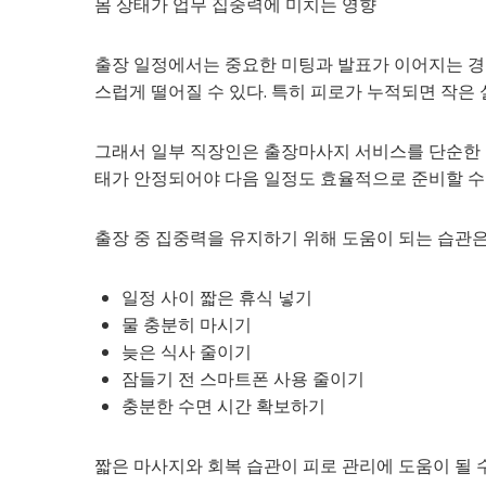
몸 상태가 업무 집중력에 미치는 영향
출장 일정에서는 중요한 미팅과 발표가 이어지는 경
스럽게 떨어질 수 있다. 특히 피로가 누적되면 작은
그래서 일부 직장인은 출장마사지 서비스를 단순한 
태가 안정되어야 다음 일정도 효율적으로 준비할 수
출장 중 집중력을 유지하기 위해 도움이 되는 습관은
일정 사이 짧은 휴식 넣기
물 충분히 마시기
늦은 식사 줄이기
잠들기 전 스마트폰 사용 줄이기
충분한 수면 시간 확보하기
짧은 마사지와 회복 습관이 피로 관리에 도움이 될 