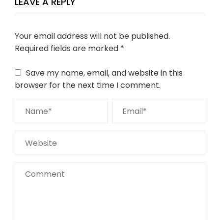
LEAVE A REPLY
Your email address will not be published.
Required fields are marked
*
Save my name, email, and website in this
browser for the next time I comment.