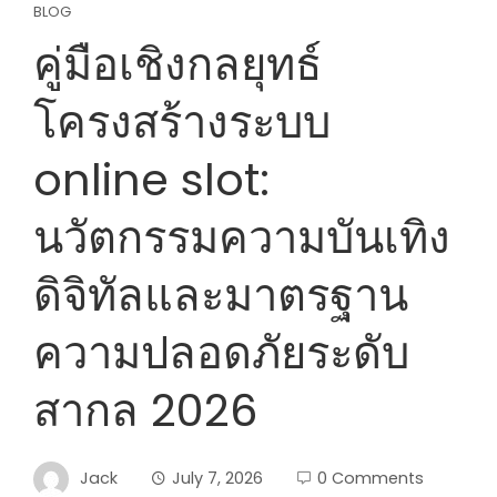
BLOG
คู่มือเชิงกลยุทธ์
โครงสร้างระบบ
online slot:
นวัตกรรมความบันเทิง
ดิจิทัลและมาตรฐาน
ความปลอดภัยระดับ
สากล 2026
Jack
July 7, 2026
0 Comments