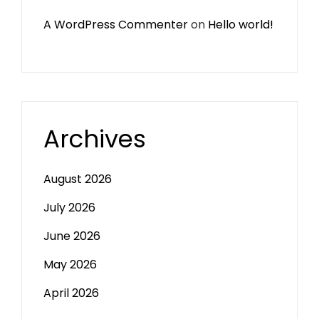
A WordPress Commenter
on
Hello world!
Archives
August 2026
July 2026
June 2026
May 2026
April 2026