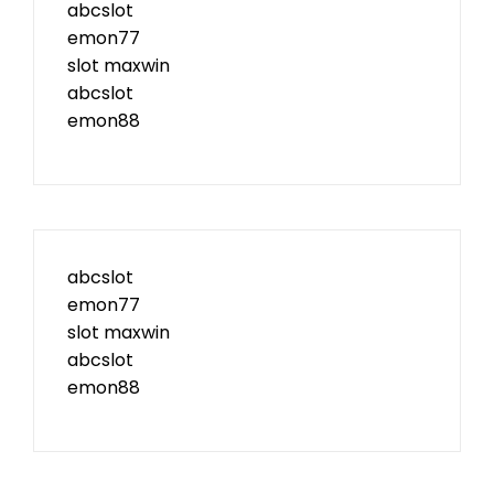
abcslot
emon77
slot maxwin
abcslot
emon88
abcslot
emon77
slot maxwin
abcslot
emon88