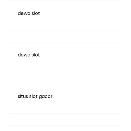
dewa slot
dewa slot
situs slot gacor