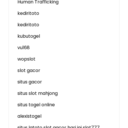
Human Trafficking
kediritoto
kediritoto
kubutogel
vu168
wopslot
slot gacor
situs gacor
situs slot mahjong
situs togel online
alexistogel
situs latoto
slot gacor hari ini
slot777