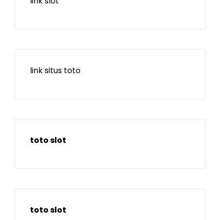
link slot
link situs toto
toto slot
toto slot