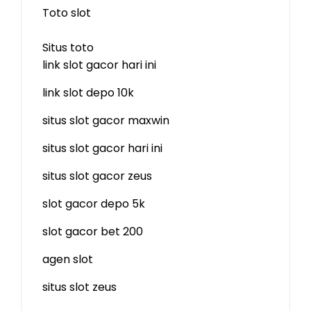
Toto slot
Situs toto
link slot gacor hari ini
link slot depo 10k
situs slot gacor maxwin
situs slot gacor hari ini
situs slot gacor zeus
slot gacor depo 5k
slot gacor bet 200
agen slot
situs slot zeus