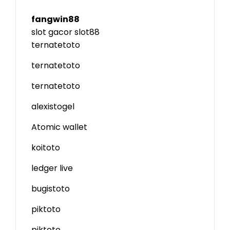
fangwin88
slot gacor
slot88
ternatetoto
ternatetoto
ternatetoto
alexistogel
Atomic wallet
koitoto
ledger live
bugistoto
piktoto
piktoto