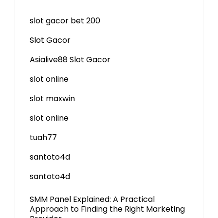
slot gacor bet 200
Slot Gacor
Asialive88 Slot Gacor
slot online
slot maxwin
slot online
tuah77
santoto4d
santoto4d
SMM Panel Explained: A Practical
Approach to Finding the Right Marketing