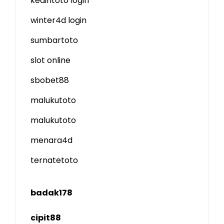
kediritoto login
winter4d login
sumbartoto
slot online
sbobet88
malukutoto
malukutoto
menara4d
ternatetoto
badak178
cipit88